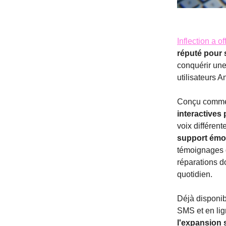
Inflection a o
réputé pour 
conquérir une
utilisateurs A
Conçu comm
interactives 
voix différent
support émo
témoignages d
réparations d
quotidien.
Déjà disponi
SMS et en lig
l'expansion s