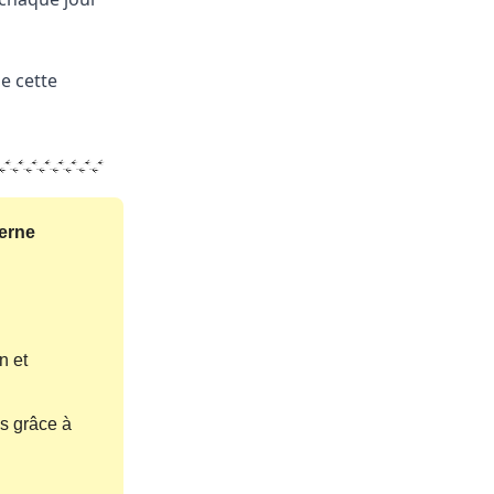
e cette
cerne
n et
es grâce à