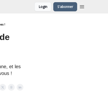
Login
S'abonner
es !
 de
ne, et les
vous !