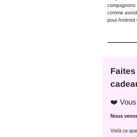
compagnons IA
comme assista
pour Android
Faites
cadeau
❤️ Vous
Nous venon
Voilà ce que