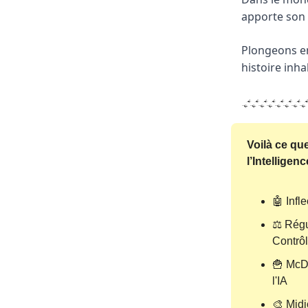
apporte son 
Plongeons en
histoire inh
Voilà ce qu
l’Intelligence
🤖 Infl
⚖️ Régu
Contrô
🍟 McDo
l'IA
🎨 Midj