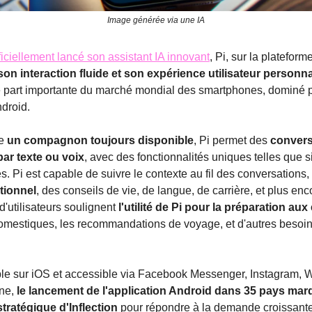
Image générée via une IA
fficiellement lancé son assistant IA innovant
, Pi, sur la platefor
son interaction fluide et son expérience utilisateur personn
 part importante du marché mondial des smartphones, dominé p
ndroid.
e
un compagnon toujours disponible
, Pi permet des
convers
par texte ou voix
, avec des fonctionnalités uniques telles que s
es. Pi est capable de suivre le contexte au fil des conversations,
tionnel
, des conseils de vie, de langue, de carrière, et plus en
'utilisateurs soulignent
l'utilité de Pi pour la préparation a
omestiques, les recommandations de voyage, et d'autres besoi
ble sur iOS et accessible via Facebook Messenger, Instagram, 
ne,
le lancement de l'application Android dans 35 pays mar
tratégique d'Inflection
pour répondre à la demande croissant