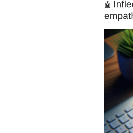
Infl
🤖
empath