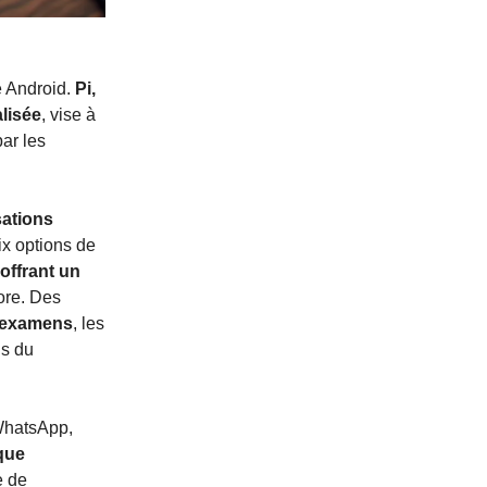
me Android.
Pi,
alisée
, vise à
ar les
ations
ix options de
offrant un
core. Des
ux examens
, les
ns du
WhatsApp,
que
e de