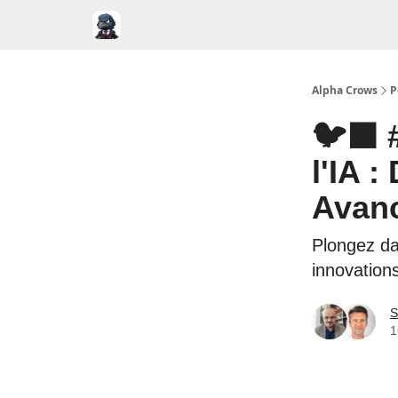
Alpha Crows
P
🐦‍⬛ 
l'IA :
Avanc
Plongez dan
innovations
S
1