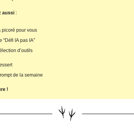
z aussi
:
 picoré pour vous
e “Défi IA pas IA”
élection d’outils
essert
prompt de la semaine
re !