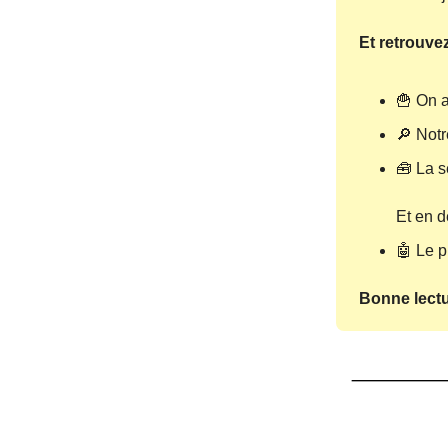
Et retrouve
🍟 On a
🔎 Notr
🧰 La s
Et en d
🤖 Le 
Bonne lectu