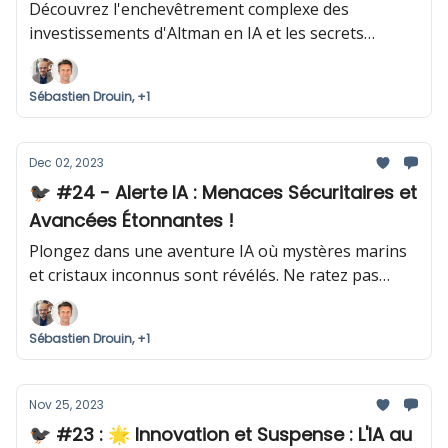
Valley
Découvrez l'enchevêtrement complexe des
investissements d'Altman en IA et les secrets
derrière les vidéos éditées de Google Gemini.
Sébastien Drouin, +1
Dec 02, 2023
🐦‍⬛ #24 - Alerte IA : Menaces Sécuritaires et
Avancées Étonnantes !
Plongez dans une aventure IA où mystères marins
et cristaux inconnus sont révélés. Ne ratez pas
notre prompt exclusif de la semaine !
Sébastien Drouin, +1
Nov 25, 2023
🐦‍⬛ #23 : 🌟 Innovation et Suspense : L'IA au