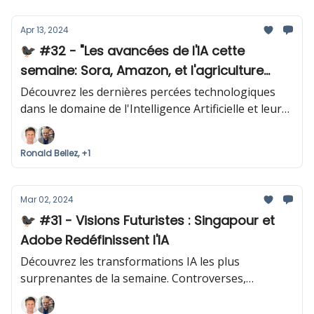
Apr 13, 2024
🐦‍⬛ #32 - "Les avancées de l'IA cette
semaine: Sora, Amazon, et l'agriculture
révolutionnée
Découvrez les dernières percées technologiques
dans le domaine de l'Intelligence Artificielle et leur
impact sur l'industrie du cinéma, le commerce en
ligne et l'agriculture américaine.
Ronald Bellez, +1
Mar 02, 2024
🐦‍⬛ #31 - Visions Futuristes : Singapour et
Adobe Redéfinissent l'IA
Découvrez les transformations IA les plus
surprenantes de la semaine. Controverses,
découvertes et opportunités à ne pas rater.